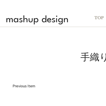
mashup design
TOP
手織
Previous Item